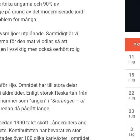
 artrika ängarna och 90% av
ge på grund av det moderniserade jord-
roblem för många
livsmiljöer utplånade. Samtidigt är vi
rna för den mat vi odlar, så att
Akt
n livsviktig men också oerhört rolig
11
aug
15
aug
ör Hjo. Området har till stora delar
ldre tider. Enligt storskifteskartan från
22
aug
enä
mner som ”ängen” i
”Storängen – af
n redan då pågått läng
e.
23
aug
edan 1990-talet skött Långeruders äng
3
ete. Kontinuiteten har bevarat en stor
sep
tades över 100 olika kärlväxter i området,