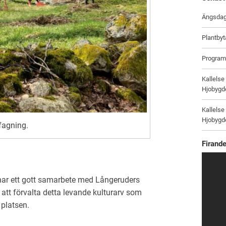
Ängsdag
Plantbyt
Program
Kallelse
Hjobygd
Kallelse
Hjobygd
fagning.
Firand
har ett gott samarbete med Långeruders
r att förvalta detta levande kulturarv som
platsen.