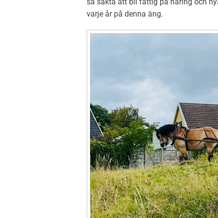
så sakta att bli fattig på näring och ny
varje
å
r på denna äng.