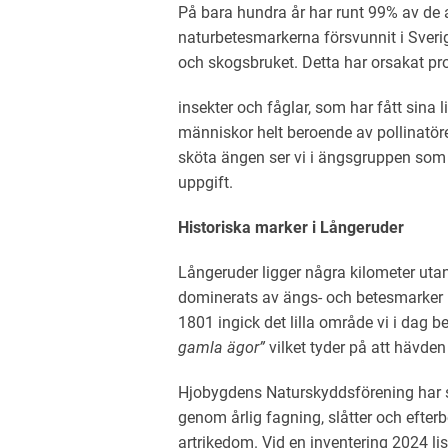
På bara hundra
å
r har runt 99% av de
naturbetesmarkerna försvunnit i Sveri
och skogsbruket. Detta har orsakat p
insekter och fåglar, som har fått sina 
människor helt beroende av pollinatöre
sköta ängen ser vi i ängsgruppen som e
uppgift.
Historiska marker i Långeruder
Långeruder ligger några kilometer utanf
dominerats av ängs- och betesmarker i ä
1801 ingick det lilla område vi i dag b
gamla ägor”
vilket tyder på att hävde
Hjobygdens Naturskyddsförening har s
genom årlig fagning, slåtter och efterb
artrikedom. Vid en inventering 2024 lis