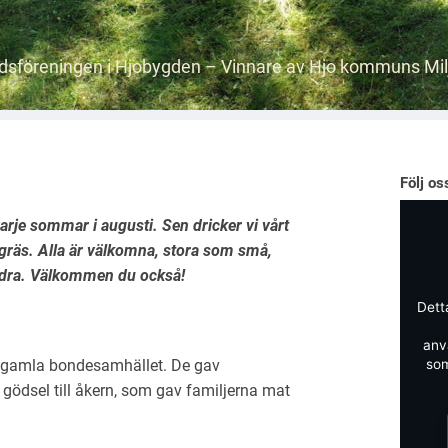
dsföreningen i Hjobygden – Vinnare av Hjo kommuns Milj
Följ o
varje sommar i augusti. Sen dricker vi vårt
 gräs. Alla är välkomna, stora som små,
andra. Välkommen du också!
Dett
anv
et gamla bondesamhället. De gav
som
av gödsel till åkern, som gav familjerna mat