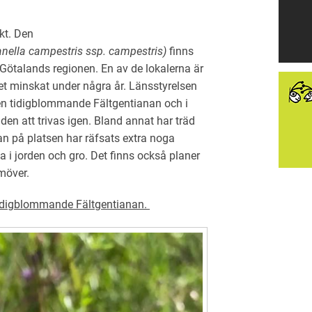
kt. Den
anella campestris ssp. campestris)
finns
 Götalands regionen. En av de lokalerna är
let minskat under några år. Länsstyrelsen
den tidigblommande Fältgentianan och i
en att trivas igen. Bland annat har träd
an på platsen har räfsats extra noga
a i jorden och gro. Det finns också planer
möver.
idigblommande Fältgentianan.