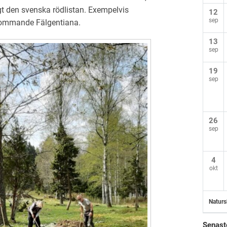
gt den svenska rödlistan. Exempelvis
12
sep
blommande Fälgentiana.
13
sep
19
sep
26
sep
4
okt
Naturs
Senast