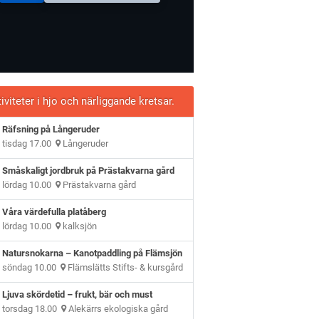
iviteter i hjo och närliggande kretsar.
Räfsning på Långeruder
tisdag 17.00
Långeruder
Småskaligt jordbruk på Prästakvarna gård
lördag 10.00
Prästakvarna gård
Våra värdefulla platåberg
lördag 10.00
kalksjön
Natursnokarna – Kanotpaddling på Flämsjön
söndag 10.00
Flämslätts Stifts- & kursgård
Ljuva skördetid – frukt, bär och must
torsdag 18.00
Alekärrs ekologiska gård