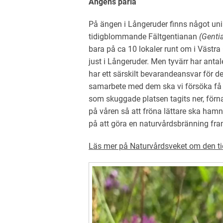
Ängens pärla
På ängen i Långeruder finns något uni
tidigblommande Fä
ltgentiana
n
(Genti
bara på ca 10 lokaler runt om i Västra
just i Långeruder. Men tyvärr har anta
har ett särskilt bevarandeansvar för 
samarbete med dem ska vi försöka få d
som skuggade platsen tagits ner, förn
på våren så att fröna lättare ska hamn
på att göra en naturvårdsbränning fra
Läs mer på Naturvårdsveket om den t