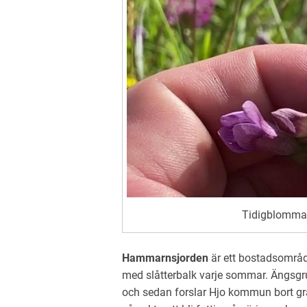
Tidigblomman
Hammarnsjorden
är ett bostadsområd
med slåtterbalk varje sommar. Ängsgrup
och sedan forslar Hjo kommun bort grä