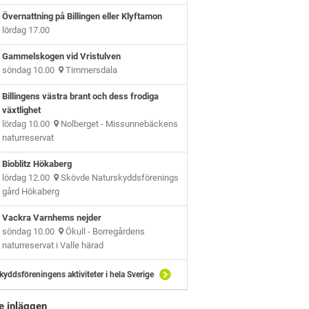
Övernattning på Billingen eller Klyftamon
lördag 17.00
Gammelskogen vid Vristulven
söndag 10.00
Timmersdala
Billingens västra brant och dess frodiga
växtlighet
lördag 10.00
Nolberget - Missunnebäckens
naturreservat
Bioblitz Hökaberg
lördag 12.00
Skövde Naturskyddsförenings
gård Hökaberg
Vackra Varnhems nejder
söndag 10.00
Ökull - Borregårdens
naturreservat i Valle härad
kyddsföreningens aktiviteter i hela Sverige
e inläggen