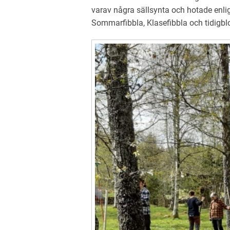
varav några sällsynta och hotade enli
Sommarfibbla, Klasefibbla och tidig